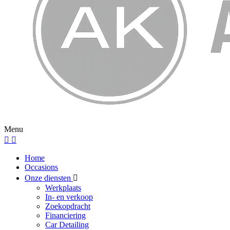
Menu
Home
Occasions
Onze diensten
Werkplaats
In- en verkoop
Zoekopdracht
Financiering
Car Detailing