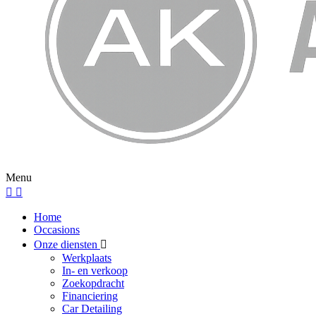
Menu
Home
Occasions
Onze diensten
Werkplaats
In- en verkoop
Zoekopdracht
Financiering
Car Detailing