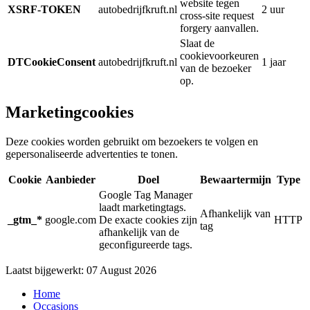
website tegen
XSRF-TOKEN
autobedrijfkruft.nl
2 uur
cross-site request
forgery aanvallen.
Slaat de
cookievoorkeuren
DTCookieConsent
autobedrijfkruft.nl
1 jaar
van de bezoeker
op.
Marketingcookies
Deze cookies worden gebruikt om bezoekers te volgen en
gepersonaliseerde advertenties te tonen.
Cookie
Aanbieder
Doel
Bewaartermijn
Type
Google Tag Manager
laadt marketingtags.
Afhankelijk van
_gtm_*
google.com
De exacte cookies zijn
HTTP
tag
afhankelijk van de
geconfigureerde tags.
Laatst bijgewerkt: 07 August 2026
Home
Occasions